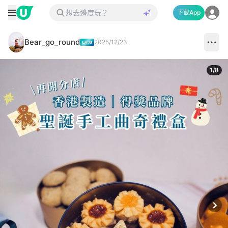
下載App
Bear_go_round
2025/12/23
1
/
8
Next