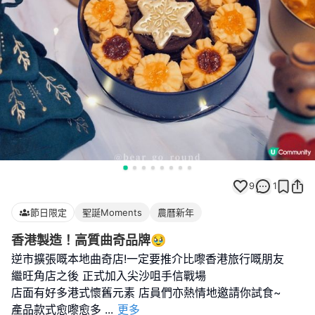
9
1
節日限定
聖誕Moments
農曆新年
香港製造！高質曲奇品牌🥹
逆市擴張嘅本地曲奇店!一定要推介比嚟香港旅行嘅朋友
繼旺角店之後 正式加入尖沙咀手信戰場
店面有好多港式懷舊元素 店員們亦熱情地邀請你試食~
產品款式愈嚟愈多
...
更多