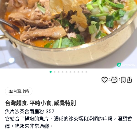
4
1
台灣攻略
台灣麵食. 平時小食, 感覺特別
魚片沙茶台南扁粉 $57
它結合了鮮嫩的魚片、濃郁的沙茶醬和滑順的扁粉，湯頭香
醇，吃起來非常過癮。