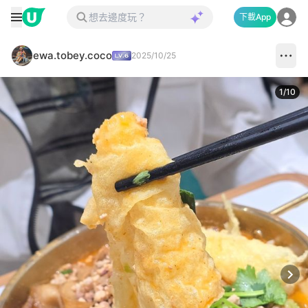
下載App
ewa.tobey.coco
2025/10/25
1
/
10
Next