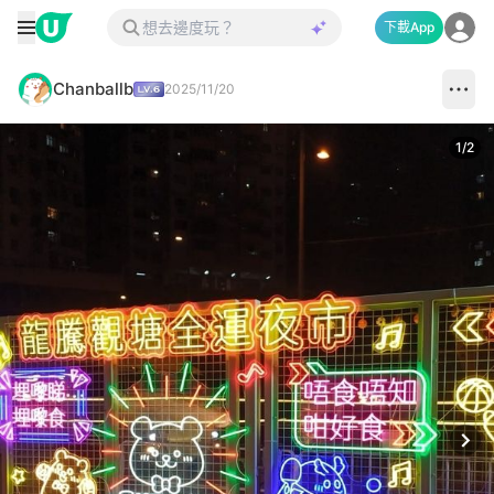
下載App
Chanballb
2025/11/20
1
/
2
Next