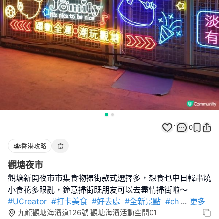
1
0
香港攻略
食
觀塘夜市
觀塘新開夜市市集食物掃街款式選擇多，想食乜中日韓串燒
#UCreator
#打卡美食
#好去處
#全新景點
#ch
...
更多
九龍觀塘海濱道126號 觀塘海濱活動空間01