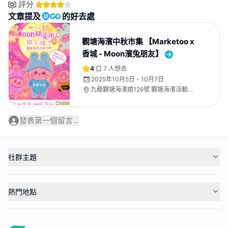
評分
文章提及
的好去處
觀塘海濱中秋市集 【Marketoo x
香城 - Moon濱兔朋友】
4
7
人想去
2025年10月5日 - 10月7日
九龍觀塘海濱道126號 觀塘海濱活動空
間01
發表第一個留言...
社群主題
熱門地點