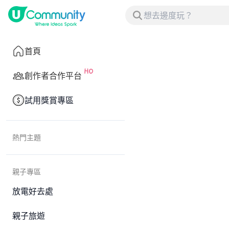
首頁
創作者合作平台
試用獎賞專區
熱門主題
親子專區
放電好去處
親子旅遊