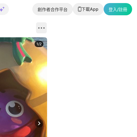
下載App
創作者合作平台
登入/註冊
1
/
2
即睇更多社
Next slide
返回帖文