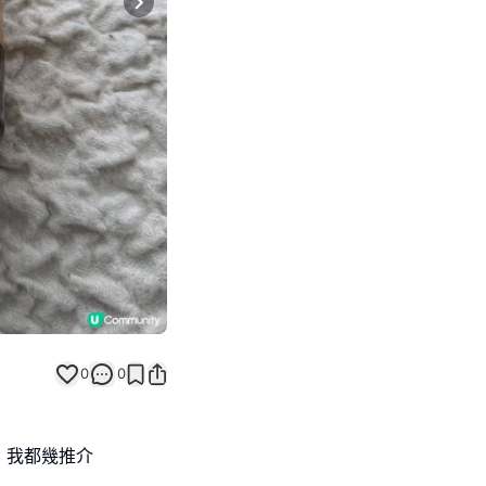
Next slide
0
0