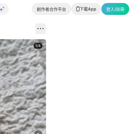
下載App
創作者合作平台
登入/註冊
1
/
4