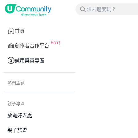
首頁
創作者合作平台
試用獎賞專區
熱門主題
親子專區
放電好去處
親子旅遊