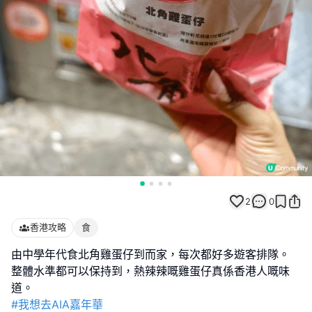
2
0
香港攻略
食
由中學年代食北角雞蛋仔到而家，每次都好多遊客排隊。
整體水準都可以保持到，熱辣辣嘅雞蛋仔真係香港人嘅味
#我想去AIA嘉年華