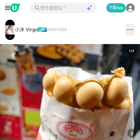
下載App
小沐 Virgo
2025/12/29
1
/
4
Next