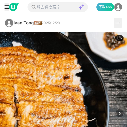
下載App
Ivan Tong
2025/12/29
1
/
6
Next