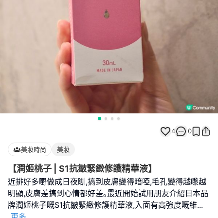
4
0
美妝時尚
美妝
【潤姬桃子 | S1抗皺緊緻修護精華液】
近排好多嘢做成日夜瞓,搞到皮膚變得暗啞,毛孔變得越嚟越
明顯,皮膚差搞到心情都好差｡最近開始試用朋友介紹日本品
牌潤姬桃子嘅S1抗皺緊緻修護精華液,入面有高強度嘅維
...
更多