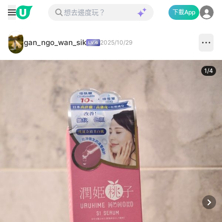
下載App
gan_ngo_wan_sik
2025/10/29
1
/
4
Next