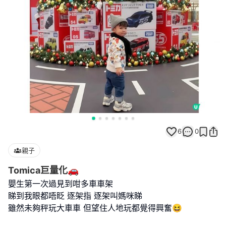
6
0
親子
Tomica巨量化🚗
嬰生第一次過見到咁多車車架
睇到我眼都唔眨 逐架指 逐架叫媽咪睇
雖然未夠秤玩大車車 但望住人地玩都覺得興奮😆