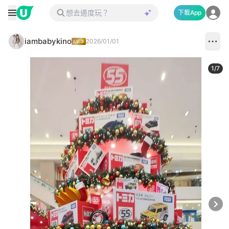
下載App
iambabykino
2026/01/01
1
/
7
Next