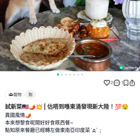
2
1
寵物
狗
試新菜🇲🇾🌶️💥 | 估唔到喺東涌發現新大陸！💯🤤
異國風情🌶️
本來想黎食呢間好好食既西餐~
點知原來餐廳已經轉左做東南亞印度菜´д` ;