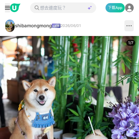
下載App
shibamongmong
2026/06/01
1
/
7
Next