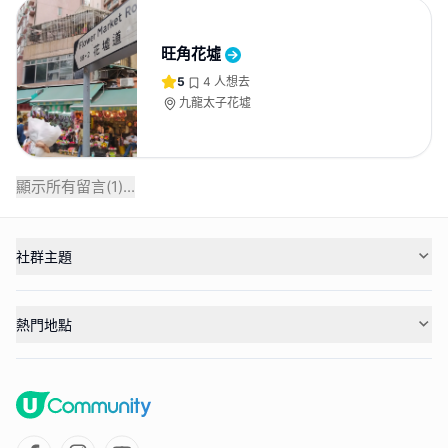
旺角花墟
5
4
人想去
九龍太子花墟
顯示所有留言(
1
)...
社群主題
熱門地點