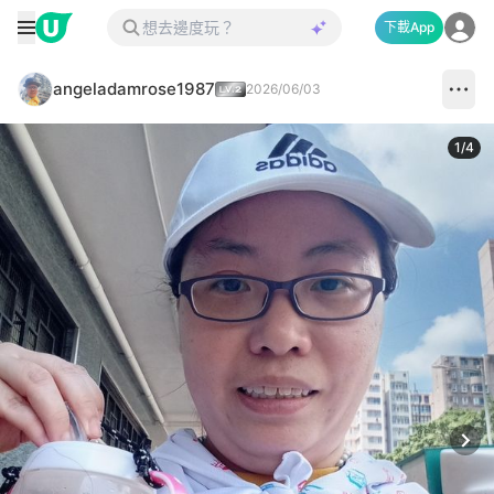
下載App
angeladamrose1987
2026/06/03
1
/
4
Next