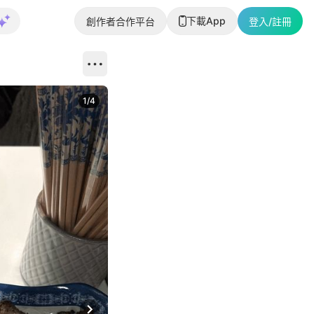
下載App
創作者合作平台
登入/註冊
1
/
4