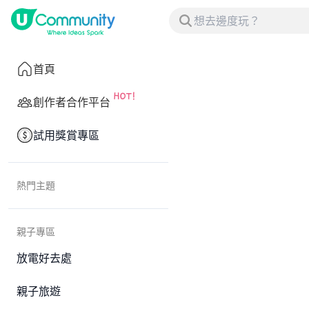
首頁
創作者合作平台
試用獎賞專區
熱門主題
親子專區
放電好去處
親子旅遊