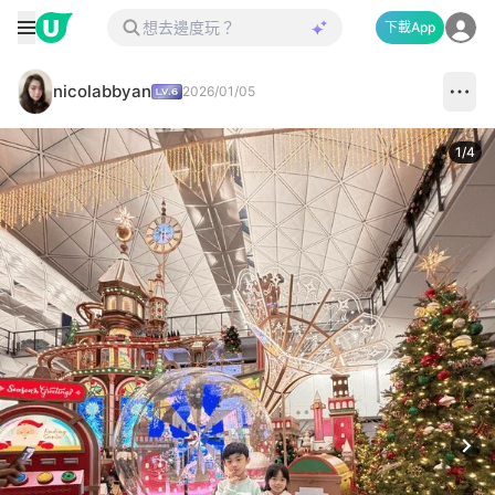
下載App
nicolabbyan
2026/01/05
1
/
4
Next