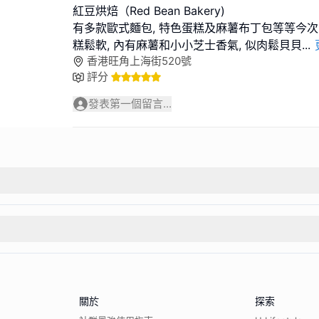
紅豆烘焙（Red Bean Bakery)
有多款歐式麵包, 特色蛋糕及麻薯布丁包等等今次
糕鬆軟, 內有麻薯和小小芝士香氣, 似肉鬆貝貝
...
香港旺角上海街520號
評分
發表第一個留言...
關於
探索