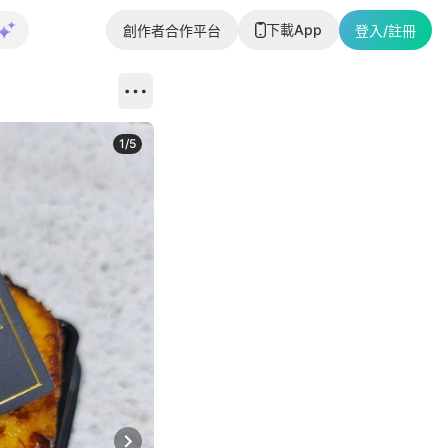
下載App
創作者合作平台
登入/註冊
1
/
5