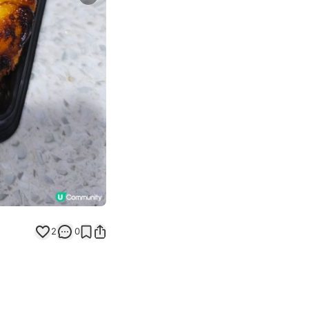
Next slide
2
0