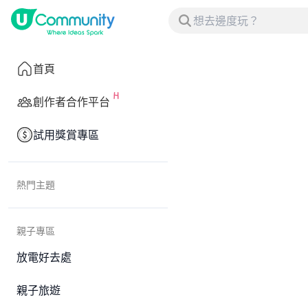
首頁
創作者合作平台
試用獎賞專區
熱門主題
親子專區
放電好去處
親子旅遊