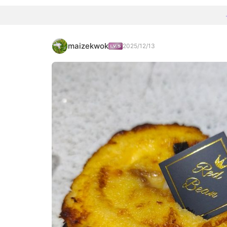
maizekwok
2025/12/13