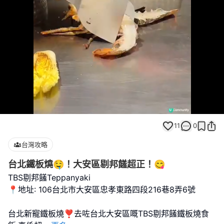
Loaded
:
Unmute
100.00%
11
0
台灣攻略
台北鐵板燒🤤！大安區剔邦饈超正！😋
TBS剔邦饈Teppanyaki
📍地址: 106台北市大安區忠孝東路四段216巷8弄6號
台北新寵鐵板燒❣️去咗台北大安區嘅TBS剔邦饈鐵板燒食