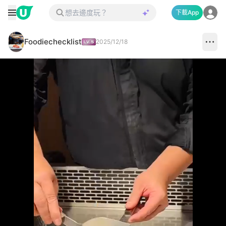
下載App
Foodiechecklist
2025/12/18