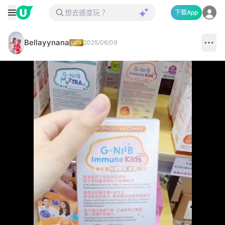
下載App
Bellayynana
2025/06/09