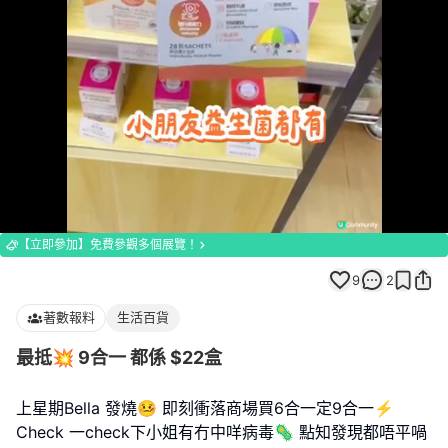
Loaded
:
Unmute
100.00%
【立即參加】免費參觀多個展覽！
9
2
著數報料
生活百貨
最抵💥 9合一 都係 $22盒
上星期Bella 發燒🤒 即刻衝落商場買6合一定9合一⚡️
Check 一check下小姐有冇中咩病毒🦠 點知發現都唔平喎