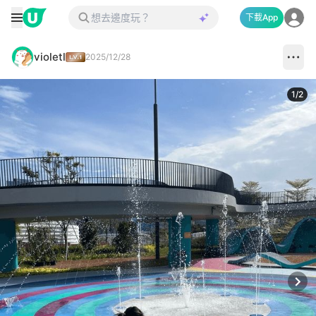
下載App
violetl
2025/12/28
1
/
2
Next