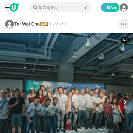
下載App
Tai Wai Chu
2025/12/13
1
/
4
Next