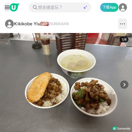
下載App
Kikikobe Yiu
2026/04/06
1
/
4
Next