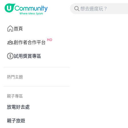
首頁
創作者合作平台
試用獎賞專區
熱門主題
親子專區
放電好去處
親子旅遊