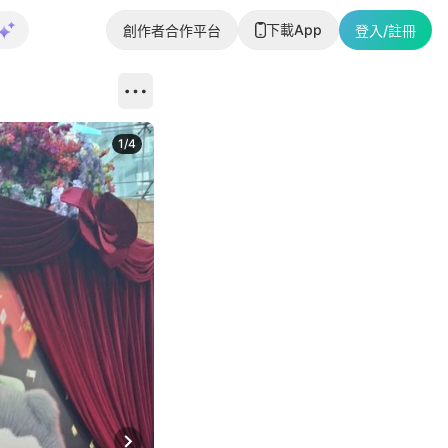
下載App
創作者合作平台
登入/註冊
1
/
4