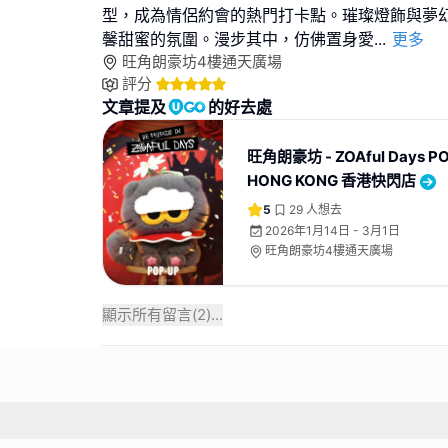
型，成為情侶約會的熱門打卡點。璀璨燈飾與夢
馨甜蜜的氛圍。漫步其中，仿佛置身愛
...
更多
旺角朗豪坊4樓通天廣場
評分
文章提及
的好去處
旺角朗豪坊 - ZOAful Days PO
HONG KONG 香港快閃店
5
29
人想去
2026年1月14日 - 3月1日
旺角朗豪坊4樓通天廣場
顯示所有留言(
2
)...