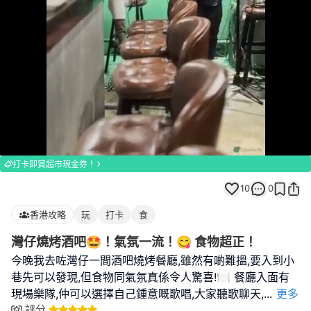
Loaded
:
Unmute
100.00%
打卡即賞超市現金券！
10
0
香港攻略
玩
打卡
食
灣仔燒烤酒吧🤩！氣氛一流！😋 食物超正！
今晚我去咗灣仔一間酒吧燒烤餐廳,雖然有啲難搵,要入到小
巷先可以發現,但食物同氣氛真係令人驚喜!🍽️ 餐廳入面有
現場樂隊,仲可以選擇自己鍾意嘅歌唱,大家聽歌聊天,
...
更多
評分