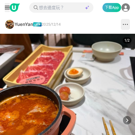
下載App
YuenYan
2025/12/14
1
/
2
Next