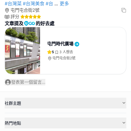
#台灣菜
#台灣美食
#台
...
更多
屯門屯合街2號
評分
文章提及
的好去處
屯門時代廣場
5
3
人想去
屯門屯合街2號
發表第一個留言...
社群主題
熱門地點