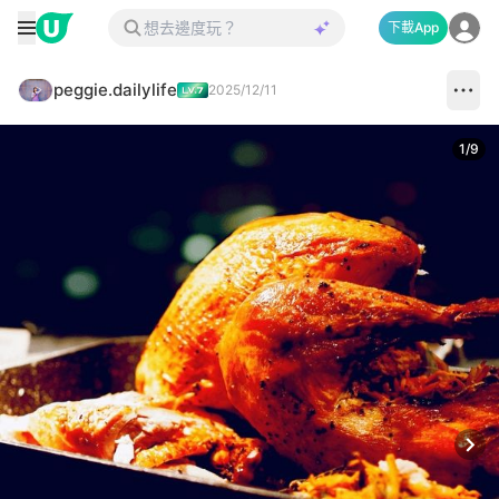
下載App
peggie.dailylife
2025/12/11
1
/
9
Next