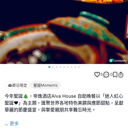
5
0
節日限定
聖誕Moments
今年聖誕🎄，帝逸酒店Alva House 自助晚餐以「迷人紅心
聖誕❤️」為主題，匯聚世界各地特色美饌與應節甜點，呈獻
華麗的節慶盛宴，與摯愛親朋共享難忘時光。
...
更多