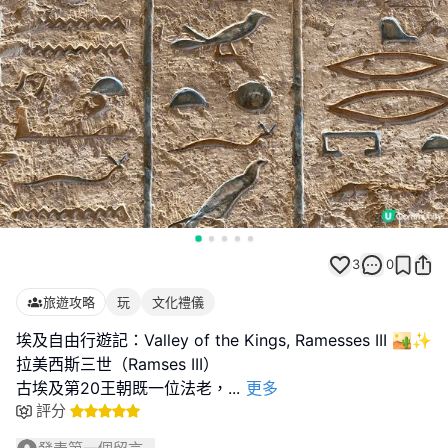
3
0
旅遊攻略
玩
文化禮儀
埃及自由行遊記：Valley of the Kings, Ramesses III 🏜️✨
拉美西斯三世（Ramses III）
古埃及第20王朝既一位法老，
...
更多
評分