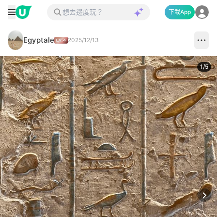
下載App
Egyptale
2025/12/13
1
/
5
Next