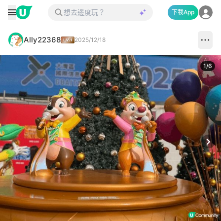
下載App
Ally22368
2025/12/18
1
/
6
Next