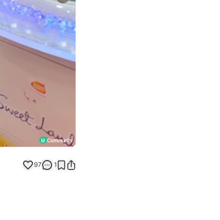
Next slide
97
1