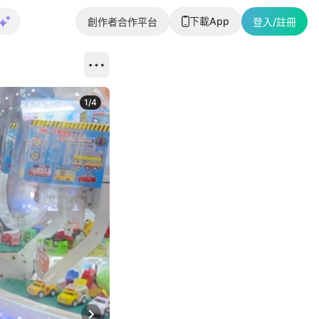
下載App
創作者合作平台
登入/註冊
1
/
4