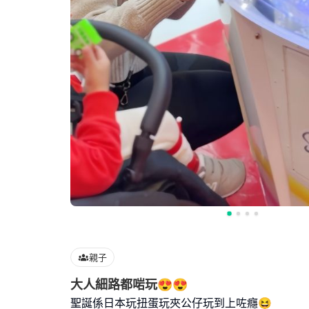
親子
大人細路都啱玩😍😍
聖誕係日本玩扭蛋玩夾公仔玩到上咗癮😆