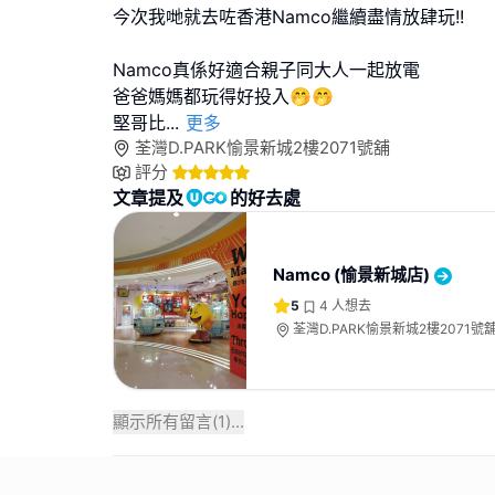
今次我哋就去咗香港Namco繼續盡情放肆玩!!
Namco真係好適合親子同大人一起放電
爸爸媽媽都玩得好投入🤭🤭
堅哥比
...
更多
荃灣D.PARK愉景新城2樓2071號舖
評分
文章提及
的好去處
Namco (愉景新城店)
5
4
人想去
荃灣D.PARK愉景新城2樓2071號
顯示所有留言(
1
)...