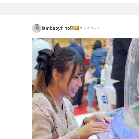
iambabykino
2025/12/26