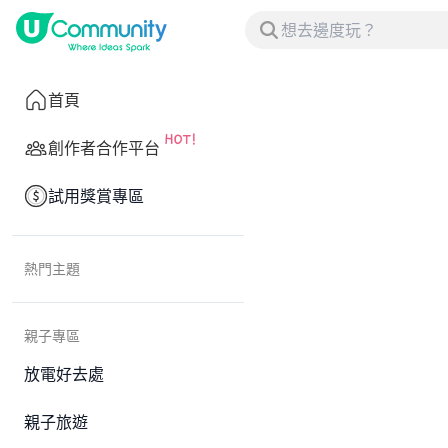
首頁
創作者合作平台
試用獎賞專區
熱門主題
親子專區
放電好去處
親子旅遊