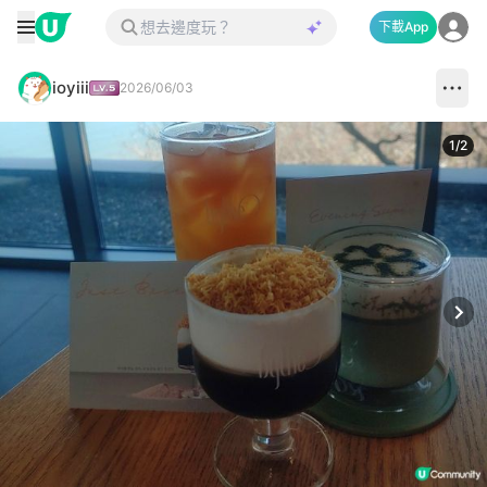
下載App
ioyiii
2026/06/03
1
/
2
Next