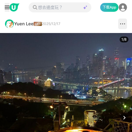
下載App
Yuen Lee
2025/12/17
1
/
8
Next