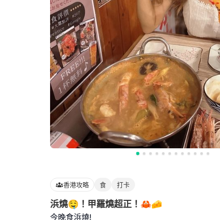
香港攻略
食
打卡
浜燒🤤！甲羅燒超正！🦀🧀
今晚食浜燒!