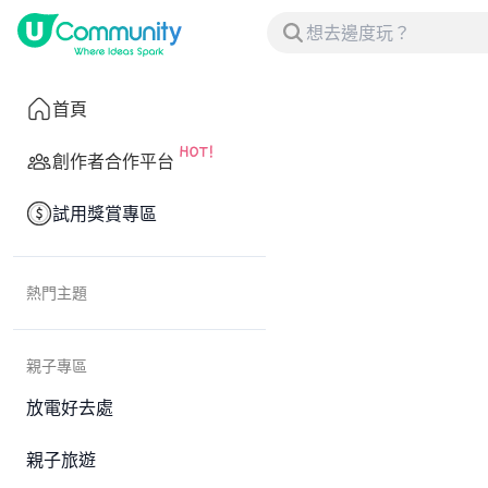
首頁
創作者合作平台
試用獎賞專區
熱門主題
親子專區
放電好去處
親子旅遊