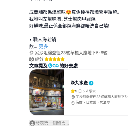
成間舖都係燒蟹味😍真係檯檯都燒緊甲羅燒｡
我地叫左蟹味噌､芝士蟹肉甲羅燒
好鮮味,最正係全部燒海鮮都唔洗自己燒!
▪️ 職人海老鍋
飲
...
更多
尖沙咀棉登徑23號華楓大廈地下5-6號
評分
文章提及
的好去處
焱丸水產
5
5
人想去
尖沙咀棉登徑23號華楓大廈地下5-
海鮮、日本菜、居酒屋
發表第一個留言...