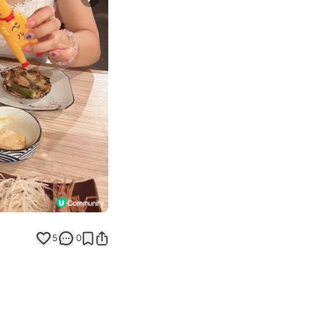
Next slide
5
0