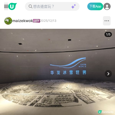
下載App
maizekwok
2025/12/13
1
/
5
Next