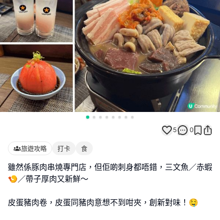
5
0
旅遊攻略
打卡
食
雖然係豚肉串燒專門店，但佢啲刺身都唔錯，三文魚／赤蝦
🍤／帶子厚肉又新鮮～
皮蛋豬肉卷，皮蛋同豬肉意想不到咁夾，創新對味！🤤