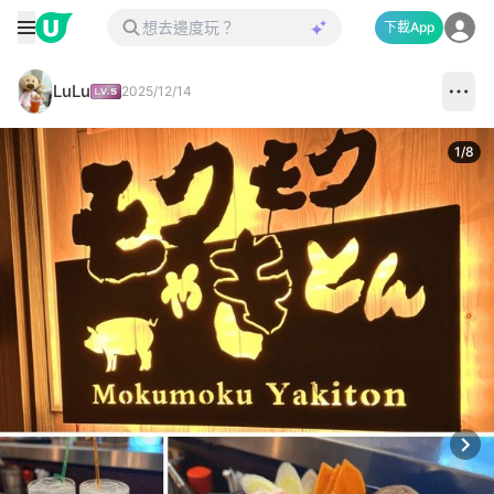
下載App
LuLu
2025/12/14
1
/
8
Next