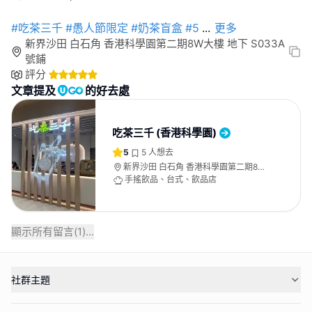
#吃茶三千
#愚人節限定
#奶茶盲盒
#5
...
更多
新界沙田 白石角 香港科學園第二期8W大樓 地下 S033A
號鋪
評分
文章提及
的好去處
吃茶三千 (香港科學園)
5
5
人想去
新界沙田 白石角 香港科學園第二期8W
大樓 地下 S033A號鋪
手搖飲品、台式、飲品店
顯示所有留言(
1
)...
社群主題