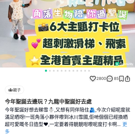
2800
85
親子
今年聖誕去邊玩？九龍中聖誕好去處
今年聖誕好想去睇雪☃️,又想有同伴陪住🫂,今次介紹呢度就
滿足晒呀!一班角落小夥伴嚟到冰川雪國,佢哋個個已經換晒
超可愛嘅冬日造型❤️,一定要着得靚靚咁嚟呢度打卡啊
...
更
多