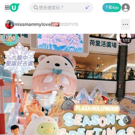
下載App
missmammylove
2025/11/15
1
/
12
Next