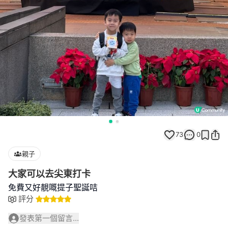
73
0
親子
大家可以去尖東打卡
免費又好靚嘅提子聖誕咭
評分
發表第一個留言...