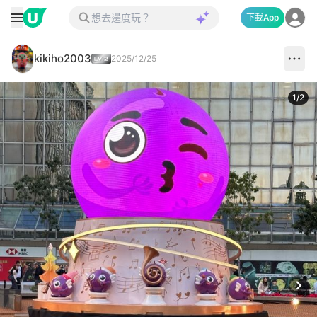
下載App
kikiho2003
2025/12/25
1
/
2
Next