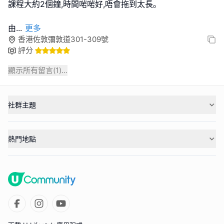
課程大約2個鐘,時間啱啱好,唔會拖到太長｡
由
...
更多
香港佐敦彌敦道301-309號
評分
顯示所有留言(
1
)...
社群主題
熱門地點