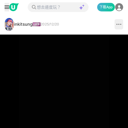
下載App
inkitsung
2025/12/20