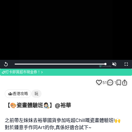
Loaded
:
Replay
Unmute
Full
100.00%
打卡即賞超市現金券！
51
1
香港攻略
玩
【🎨瓷畫體驗班👩🏻‍🎨】@裕華
之前帶左妹妹去裕華國貨參加咗超Chill嘅瓷畫體驗班!🙌
對於鍾意手作同Art的你,真係好適合試下~