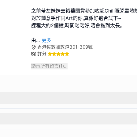
之前帶左妹妹去裕華國貨參加咗超Chill嘅瓷畫體驗
對於鍾意手作同Art的你,真係好適合試下~
課程大約2個鐘,時間啱啱好,唔會拖到太長｡
由
...
更多
香港佐敦彌敦道301-309號
評分
顯示所有留言(
1
)...