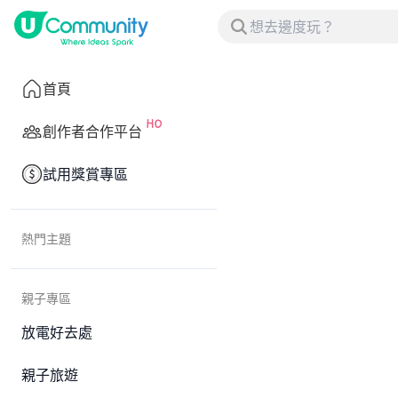
首頁
創作者合作平台
試用獎賞專區
熱門主題
親子專區
放電好去處
親子旅遊