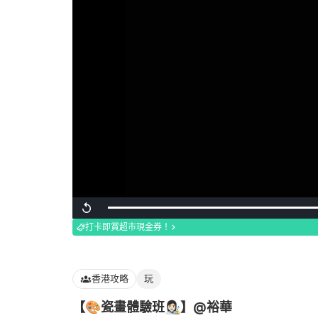
Loaded
:
Replay
100.00%
打卡即賞超市現金券！
香港攻略
玩
【🎨瓷畫體驗班👩🏻‍🎨】@裕華