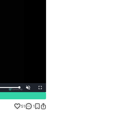
Unmute
Fullscreen
51
1