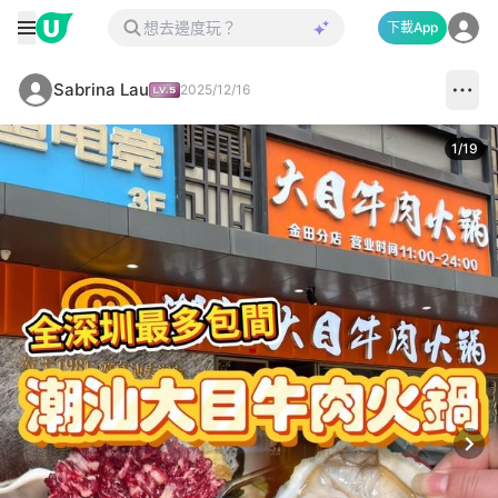
下載App
Sabrina Lau
2025/12/16
1
/
19
Next