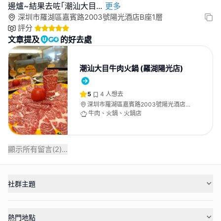
邊爐~結果去咗｢潮汕大目
...
更多
深圳市羅湖區嘉賓路2003號陽光酒店B座1層
評分
文章提及
的好去處
潮汕大目牛肉火鍋 (羅湖陽光店)
5
4
人想去
深圳市羅湖區嘉賓路2003號陽光酒店B
座1層
牛肉、火鍋、火鍋店
顯示所有留言(
2
)...
社群主題
熱門地點