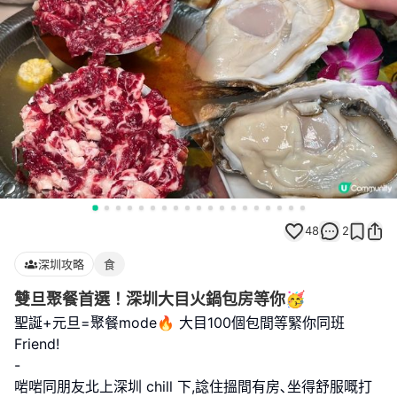
48
2
深圳攻略
食
雙旦聚餐首選！深圳大目火鍋包房等你🥳
聖誕+元旦=聚餐mode🔥 大目100個包間等緊你同班
Friend!
-
啱啱同朋友北上深圳 chill 下,諗住搵間有房､坐得舒服嘅打