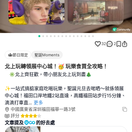
32
2
節日限定
聖誕Moments
北上玩轉領展中心城！🥳 玩樂食買全攻略！
✳️北上齊狂歡，帶小朋友北上玩到盡🎄
✨一站式搞掂家庭吃喝玩樂，聖誕元旦去啱晒～就係領展
中心城！福田口岸地鐵2站直達，高鐵福田站步行15分鐘、
滴滴打車直
...
更多
中國廣東省深圳福田福華一路3號
評分
文章提及
的好去處