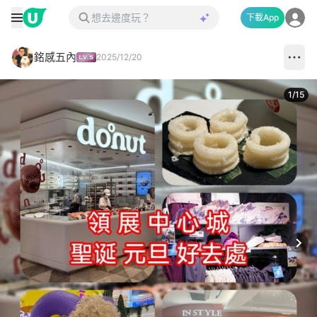
下載App
銘感五內
2025/12/20
1
/
15
Next