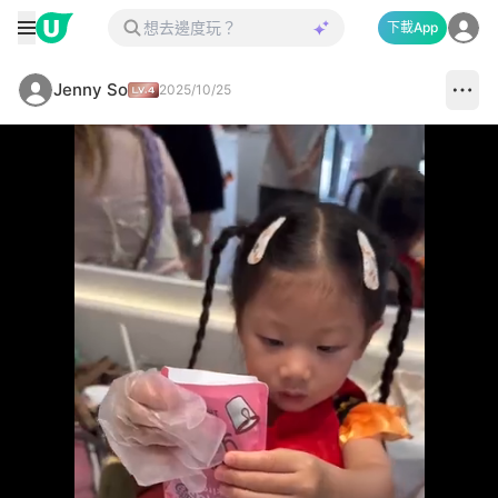
下載App
Jenny So
2025/10/25