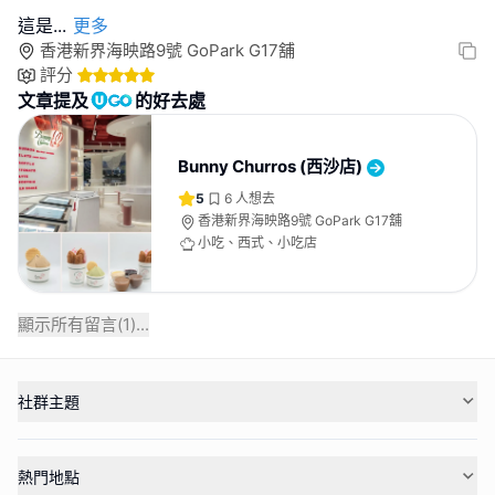
這是
...
更多
香港新界海映路9號 GoPark G17舖
評分
文章提及
的好去處
Bunny Churros (西沙店)
5
6
人想去
香港新界海映路9號 GoPark G17舖
小吃、西式、小吃店
顯示所有留言(
1
)...
社群主題
熱門地點