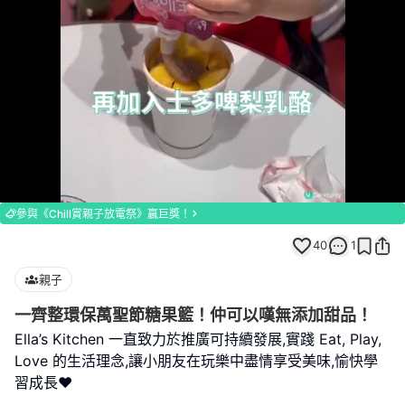
Loaded
:
Unmute
100.00%
參與《Chill賞親子放電祭》贏巨獎！
40
1
親子
一齊整環保萬聖節糖果籃！仲可以嘆無添加甜品！
Ella’s Kitchen 一直致力於推廣可持續發展,實踐 Eat, Play,
Love 的生活理念,讓小朋友在玩樂中盡情享受美味,愉快學
習成長❤️