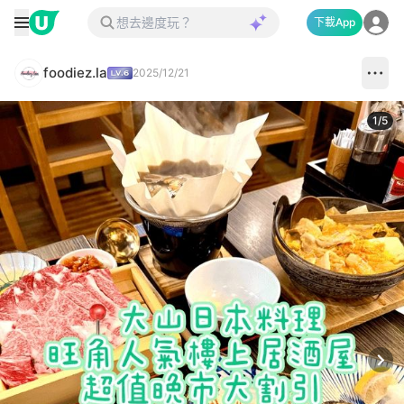
下載App
foodiez.la
2025/12/21
1
/
5
Next