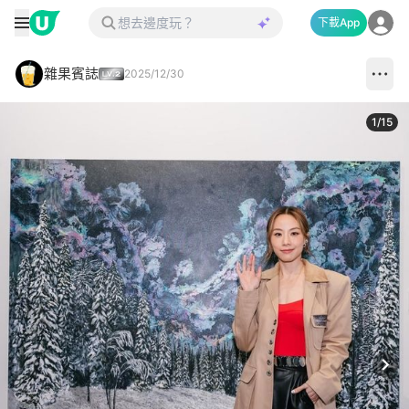
下載App
雜果賓誌
2025/12/30
1
/
15
Next