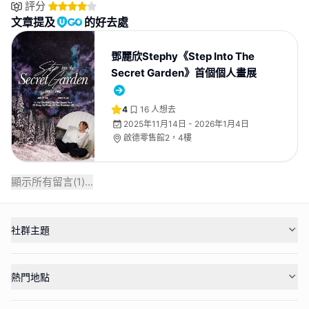
評分
文章提及
的好去處
鄧麗欣Stephy《Step Into The
Secret Garden》首個個人畫展
4
16
人想去
2025年11月14日 - 2026年1月4日
啟德零售館2，4樓⁣
顯示所有留言(
1
)...
社群主題
熱門地點