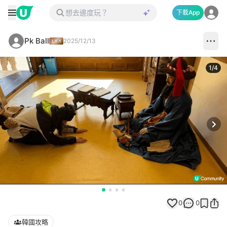
下載App
Pk Ball
2025/12/13
1
/
4
Next
0
0
韓國攻略