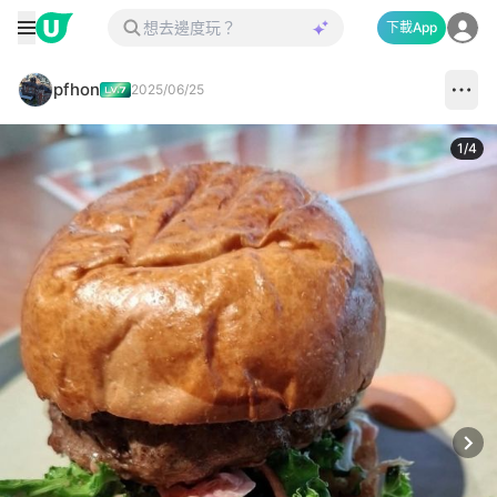
下載App
pfhon
2025/06/25
1
/
4
Next