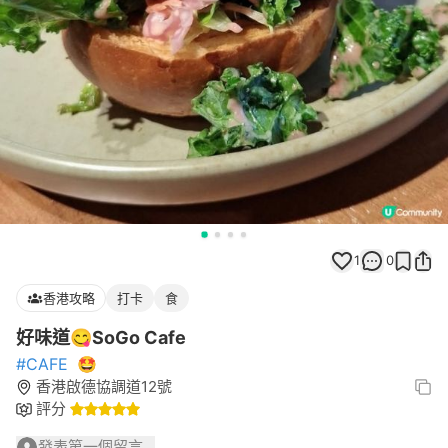
1
0
香港攻略
打卡
食
好味道😋SoGo Cafe
#CAFE
🤩
香港啟德協調道12號
評分
發表第一個留言...