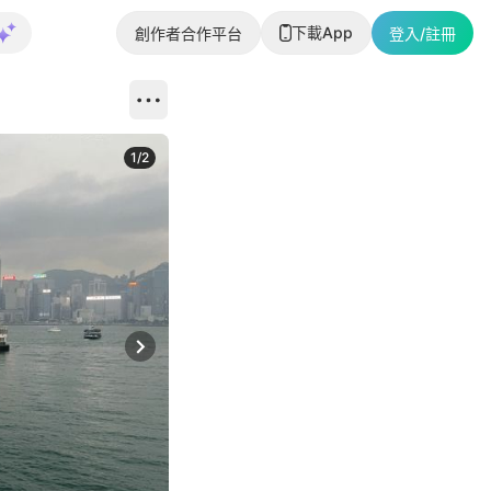
下載App
創作者合作平台
登入/註冊
1
/
2
即睇更多社
Next slide
返回帖文