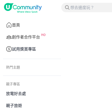
首頁
創作者合作平台
試用獎賞專區
熱門主題
親子專區
放電好去處
親子旅遊