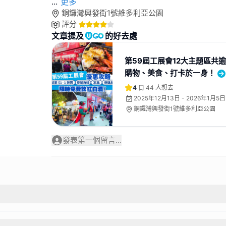
...
更多
銅鑼灣興發街1號維多利亞公園
評分
文章提及
的好去處
第59屆工展會12大主題區共
購物、美食、打卡於一身！
4
44
人想去
2025年12月13日 - 2026年1月5日
銅鑼灣興發街1號維多利亞公園
發表第一個留言...