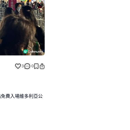
3
0
點免費入場維多利亞公