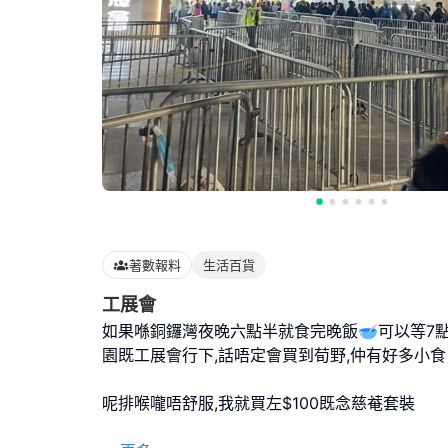
著數報料
生活百貨
工展會
如果喺銅鑼灣夜晚六點半就食完晚飯🥣可以等7
園既工展會行下,話唔定會買到荀野,仲有好多小食
呢排喉嚨唔舒服,我就買左$100既念慈菴套裝