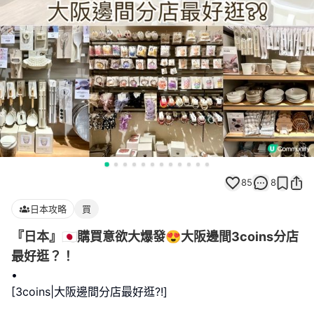
85
8
日本攻略
買
『日本』🇯🇵購買意欲大爆發😍大阪邊間3coins分店
最好逛？！
•
[3coins|大阪邊間分店最好逛?!]