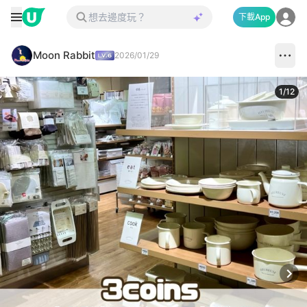
下載App
Moon Rabbit
2026/01/29
1
/
12
Next