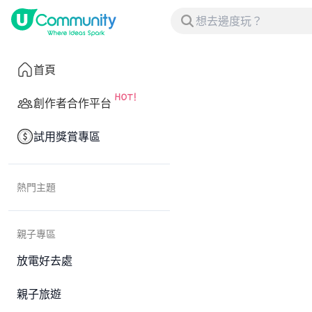
首頁
創作者合作平台
試用獎賞專區
熱門主題
親子專區
放電好去處
親子旅遊