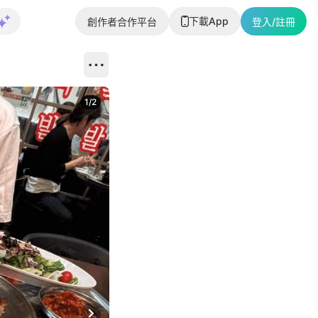
下載App
創作者合作平台
登入/註冊
1
/
2
即睇更多社