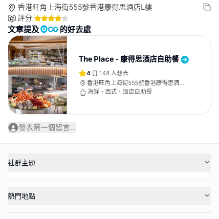
香港旺角上海街555號香港康得思酒店L樓
評分
文章提及
的好去處
The Place - 康得思酒店自助餐
4
148
人想去
香港旺角上海街555號香港康得思酒店L
樓
海鮮、西式、酒店自助餐
發表第一個留言...
社群主題
熱門地點