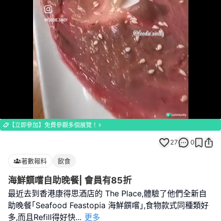
Loaded
:
Unmute
100.00%
【立即參加】免費參觀多個展覽！
27
0
著數報料
飲食
海鮮饌嚐自助晚餐| 會員有85折
最近去到香港康得思酒店的 The Place,體驗了他們全新自
助晚餐｢Seafood Feastopia 海鮮饌嚐｣,食物款式同種類好
多,而且Refill得好快
...
更多