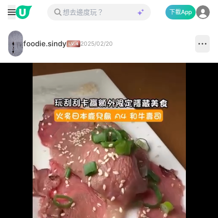
下載App
foodie.sindy
2025/02/20