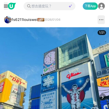
下載App
fs6211louiswei
2026/01/06
1
/
21
Next