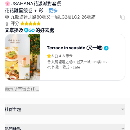
🌸USAHANA花漾派對套餐
花花雞蛋飯卷 + 彩
...
更多
九龍塘達之路80號又一城LG2樓LG2-26號舖
評分
文章提及
的好去處
Terrace in seaside (又一城)
5
4
人想去
九龍塘達之路80號又一城LG2樓LG2-
26號舖
炸雞、韓式、cafe
顯示所有留言(
1
)...
社群主題
熱門地點