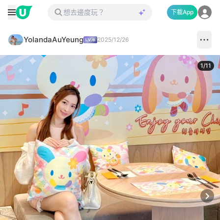
下載App
YolandaAuYeung
2025/12/26
1
/
11
Next